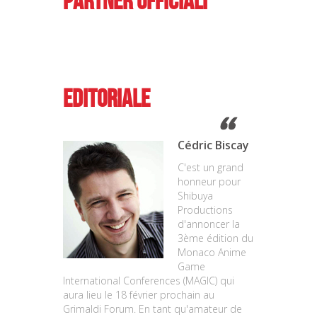
Partner ufficiali
Editoriale
Cédric Biscay
C'est un grand
honneur pour
Shibuya
Productions
d'annoncer la
3ème édition du
Monaco Anime
Game
International Conferences (MAGIC) qui
aura lieu le 18 février prochain au
Grimaldi Forum. En tant qu'amateur de