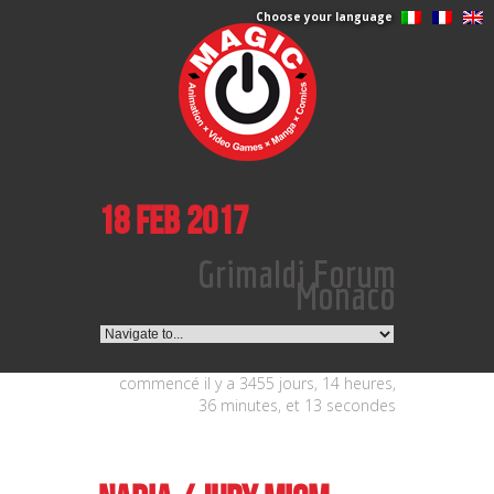
Choose your language
18 feb 2017
Grimaldi Forum
Monaco
commencé il y a 3455 jours, 14 heures,
36 minutes, et 13 secondes