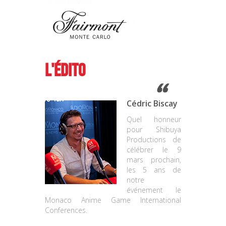
L'Édito
Cédric Biscay
Quel honneur
pour Shibuya
Productions de
célébrer le 9
mars prochain,
les 5 ans de
notre
événement le
Monaco Anime Game International
Conferences.