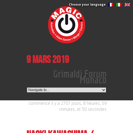
Choose your language
9 Mars 2019
Grimaldi Forum
Monaco
commencé il y a 2707 jours, 8 heures, 59
minutes, et 50 secondes