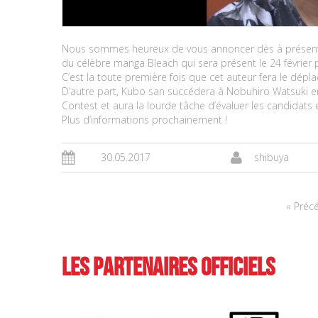
Nous sommes heureux de vous annoncer dès à présent not
du célèbre manga Bleach qui sera présent le 24 février 
C’est la toute première fois que cet auteur fera le d
D’autre part, Kubo san succédera à Nobuhiro Watsuki e
Contest et aura la lourde tâche d’évaluer les candidats
Plus d’informations prochainement !
30.05.2017
shibuya
« Préc
Les partenaires officiels