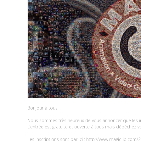
Bonjour à tous,
Nous sommes très heureux de vous annoncer que les i
L’entrée est gratuite et ouverte à tous mais dépêchez vo
Les inscriptions sont par ici :
http://www.magic-ip.com/2