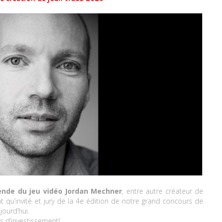
ende du jeu vidéo Jordan Mechner
, entre autre créateur de
 qu’invité et jury de la 4e édition de notre grand concours de
jourd’hui.
s d’investissement!