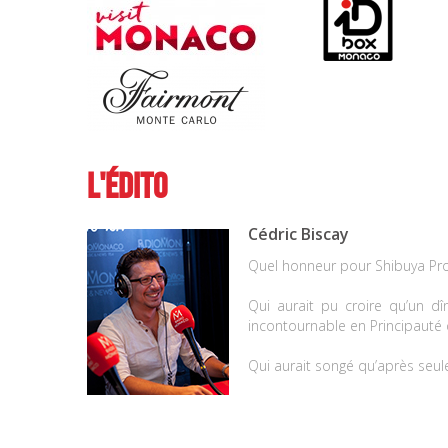
L'Édito
Cédric Biscay
Quel honneur pour Shibuya Pro
Qui aurait pu croire qu’un dî
incontournable en Principauté
Qui aurait songé qu’après seule