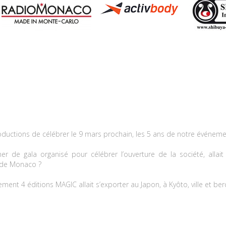
ductions de célébrer le 9 mars prochain, les 5 ans de notre événem
ner de gala organisé pour célébrer l’ouverture de la société, all
 de Monaco ?
ment 4 éditions MAGIC allait s’exporter au Japon, à Kyôto, ville et ber