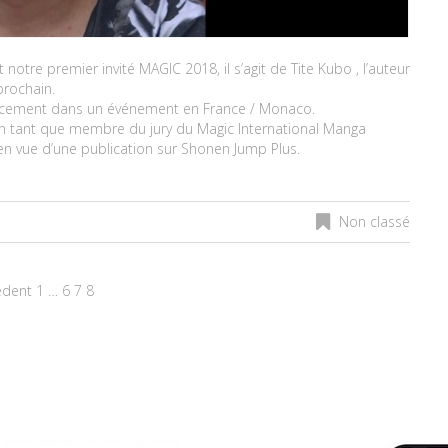
re premier invité MAGIC 2018, il s’agit de Tite Kubo , l’auteur
prochain.
éplacement dans un événement en France / Monaco.
n tant que membre du jury du Magic International Manga
 en vue d’une pu
blication sur Shonen Jump Plus.
Non classé
édent
1
…
6
7
8