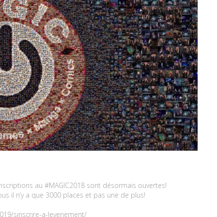
nscriptions au #MAGIC2018 sont désormais ouvertes!
us il n’y a que 3000 places et pas une de plus!
019/sinscrire-a-levenement/