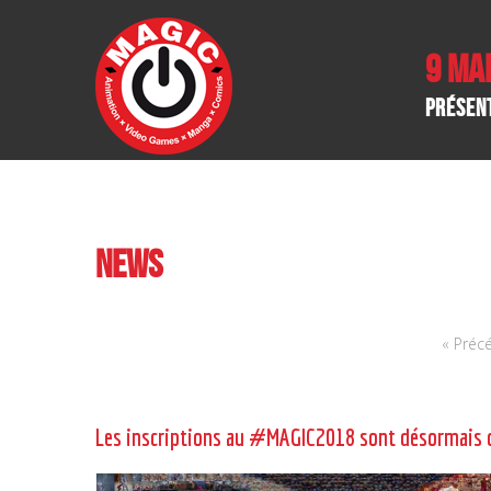
9 Ma
Présen
News
« Préc
Les inscriptions au #MAGIC2018 sont désormais 