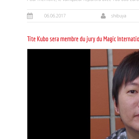
06.06.2017
shibuya
Tite Kubo sera membre du jury du Magic Internat