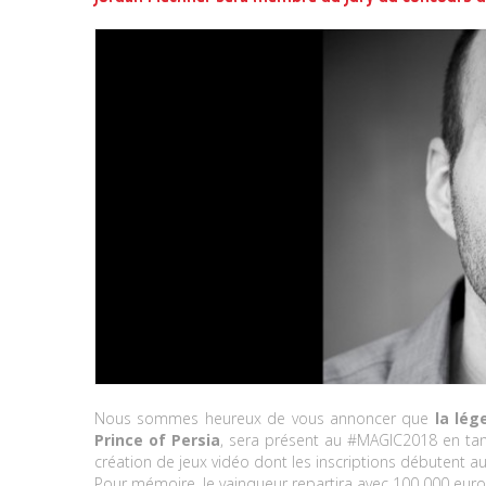
Nous sommes heureux de vous annoncer que
la lég
Prince of Persia
, sera présent au #MAGIC2018 en tant
création de jeux vidéo dont les inscriptions débutent au
Pour mémoire, le vainqueur repartira avec 100 000 euro