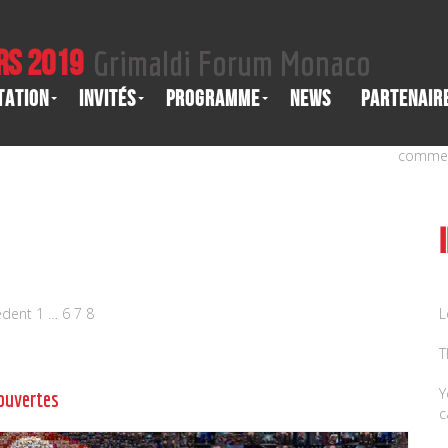
rs 2019
Grimaldi Forum Monaco
tation
Invités
Programme
News
Partenair
commenc
édent
1
…
6
7
8
L
T
Y
ouvertes
c