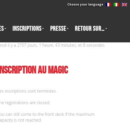
Choose your language
es
INSCRIPTIONS
Presse
Retour sur…
é il y a 2707 jours, 1 heure, 43 minutes, et 9 secondes
Inscription au MAGIC
es inscriptions sont terminées.
he registrations are closed.
ou can still come to the front desk if the maximum
apacity is not reached.