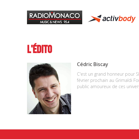
L'Édito
Cédric Biscay
C'est un grand honneur pour S
février prochain au Grimaldi F
public amoureux de ces univers 