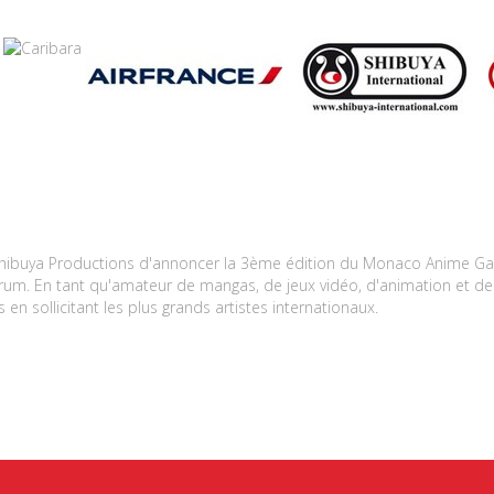
hibuya Productions d'annoncer la 3ème édition du Monaco Anime Game
orum. En tant qu'amateur de mangas, de jeux vidéo, d'animation et de
en sollicitant les plus grands artistes internationaux.