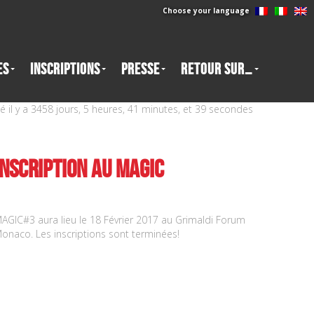
Choose your language
es
Inscriptions
Presse
Retour sur…
il y a 3458 jours, 5 heures, 41 minutes, et 40 secondes
Inscription au MAGIC
AGIC#3 aura lieu le 18 Février 2017 au Grimaldi Forum
onaco. Les inscriptions sont terminées!