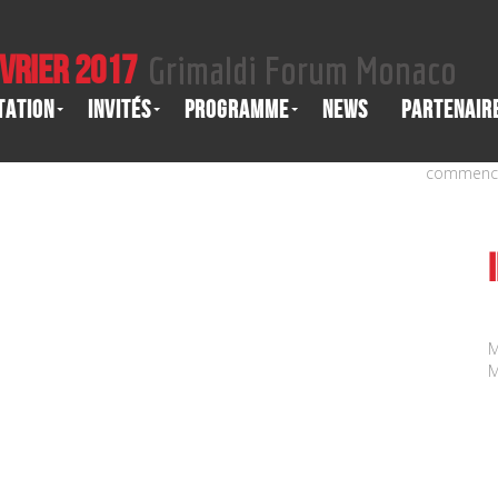
évrier 2017
Grimaldi Forum Monaco
tation
Invités
Programme
News
Partenair
commencé 
M
M