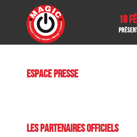
18 F
Présen
Espace Presse
Les partenaires officiels